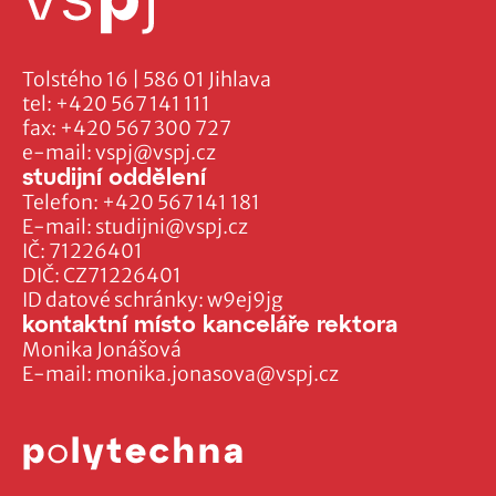
Tolstého 16 | 586 01 Jihlava
tel:
+420 567 141 111
fax:
+420 567 300 727
e-mail:
vspj@vspj.cz
studijní oddělení
Telefon:
+420 567 141 181
E-mail:
studijni@vspj.cz
IČ: 71226401
DIČ: CZ71226401
ID datové schránky: w9ej9jg
kontaktní místo kanceláře rektora
Monika Jonášová
E-mail:
monika.jonasova@vspj.cz