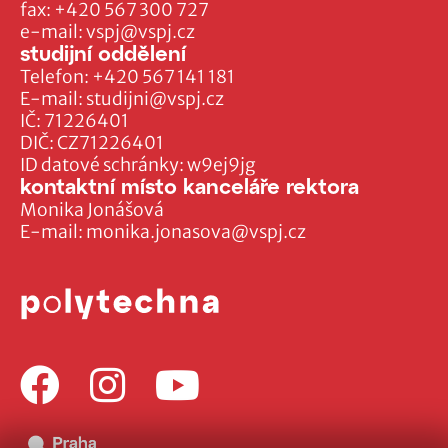
fax:
+420 567 300 727
e-mail:
vspj@vspj.cz
studijní oddělení
Telefon:
+420 567 141 181
E-mail:
studijni@vspj.cz
IČ: 71226401
DIČ: CZ71226401
ID datové schránky: w9ej9jg
kontaktní místo kanceláře rektora
Monika Jonášová
E-mail:
monika.jonasova@vspj.cz