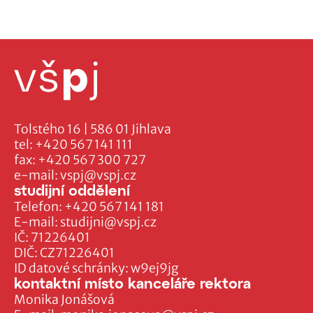
Tolstého 16 | 586 01 Jihlava
tel:
+420 567 141 111
fax:
+420 567 300 727
e-mail:
vspj@vspj.cz
studijní oddělení
Telefon:
+420 567 141 181
E-mail:
studijni@vspj.cz
IČ: 71226401
DIČ: CZ71226401
ID datové schránky: w9ej9jg
kontaktní místo kanceláře rektora
Monika Jonášová