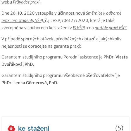
webu
Průvodce praxí
.
Dne 26. 10. 2020 vstoupila v účinnost nová
Směrnice k odborné
praxi pro studenty VŠPJ
,
č.j.: VSPJ/06127/2020, která je také
zveřejněna v souborech ke stažení v
IS VŠPJ
a na
portále praxí VŠPJ
.
V případě sporných otázek, předběžných dotazů a jakýchkoliv
nejasností se obracejte na garanta praxí:
Garantem studijního programu Porodní asistence je
PhDr. Vlasta
Dvořáková, PhD.
Garantem studijního programu Všeobecné ošetřovatelství je
PhDr. Lenka Görnerová, PhD.
ke stažení
(5)