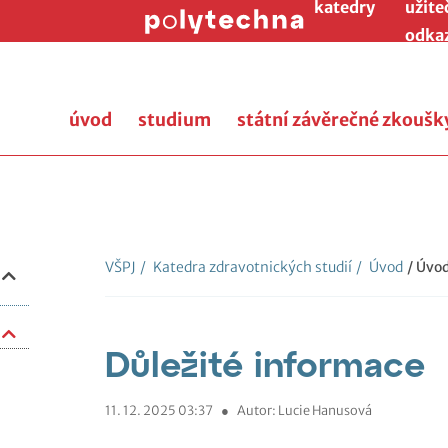
katedry
užite
odka
úvod
studium
státní závěrečné zkoušk
VŠPJ
/
Katedra zdravotnických studií
/
Úvod
/ Úvo
Důležité informace
11. 12. 2025 03:37
●
Autor: Lucie Hanusová