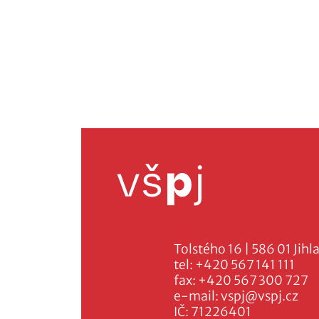
Tolstého 16 | 586 01 Jihl
tel:
+420 567 141 111
fax:
+420 567 300 727
e-mail:
vspj@vspj.cz
IČ: 71226401