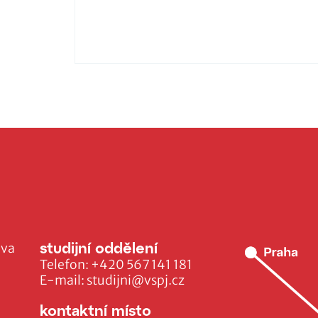
studijní oddělení
ava
Telefon:
+420 567 141 181
E-mail:
studijni@vspj.cz
kontaktní místo