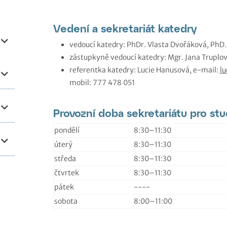
Vedení a sekretariát katedry
vedoucí katedry: PhDr. Vlasta Dvořáková, PhD.
zástupkyně vedoucí katedry: Mgr. Jana Truplo
referentka katedry: Lucie Hanusová, e-mail:
l
mobil: 777 478 051
Provozní doba sekretariátu pro st
pondělí
8:30–⁠11:30
úterý
8:30–⁠11:30
středa
8:30–⁠11:30
čtvrtek
8:30–⁠11:30
pátek
----
sobota
8:00–⁠11:00