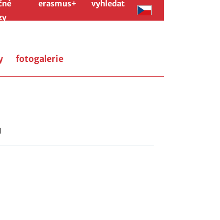
čné
erasmus+
vyhledat
zy
y
fotogalerie
d