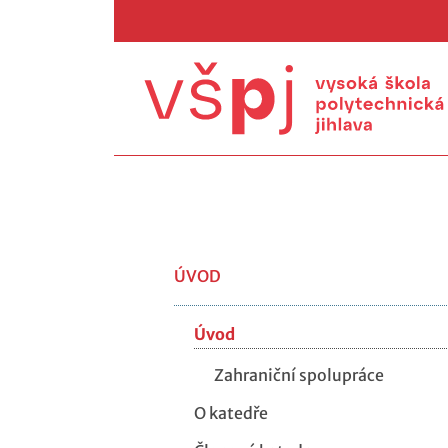
ÚVOD
Úvod
Zahraniční spolupráce
O katedře